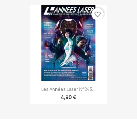
favorite_border
Les Années Laser N°243...
4,90 €