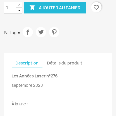

favorite_border
AJOUTER AU PANIER
Partager
Description
Détails du produit
Les Années Laser n°276
septembre 2020
À la une :