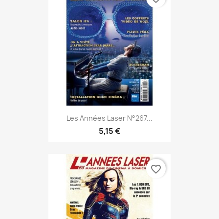
Les Années Laser N°267...
5,15 €
favorite_border