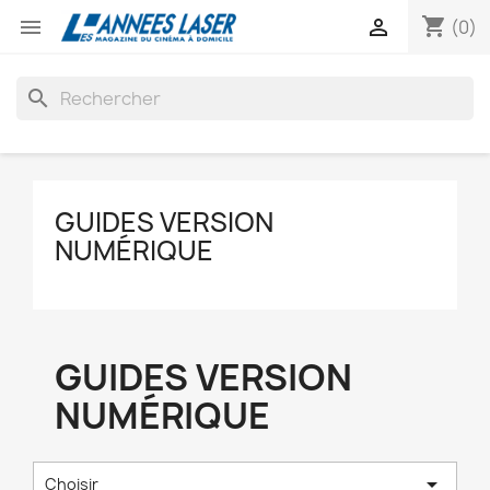
shopping_cart


(0)
search
GUIDES VERSION
NUMÉRIQUE
GUIDES VERSION
NUMÉRIQUE

Choisir