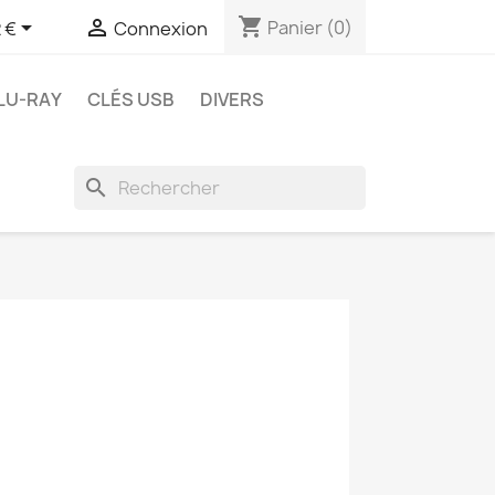
shopping_cart


Panier
(0)
 €
Connexion
LU-RAY
CLÉS USB
DIVERS
search