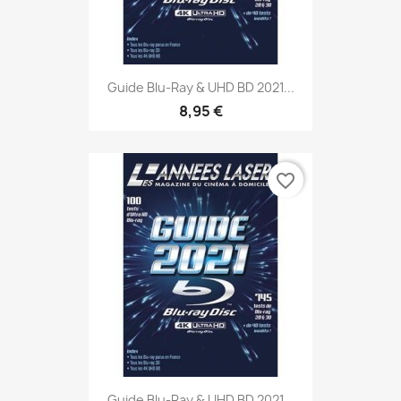
Guide Blu-Ray & UHD BD 2021...
8,95 €
favorite_border
Guide Blu-Ray & UHD BD 2021...