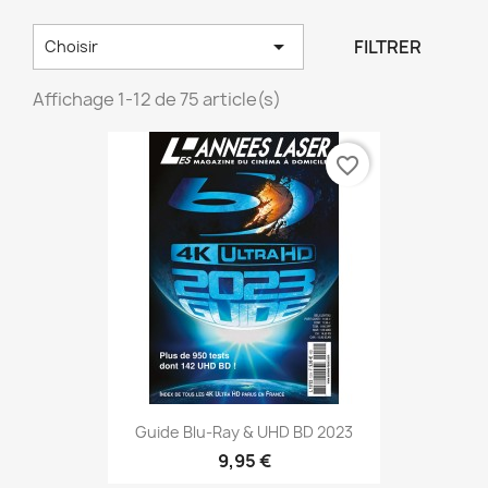

FILTRER
Choisir
Affichage 1-12 de 75 article(s)
favorite_border
Guide Blu-Ray & UHD BD 2023
9,95 €