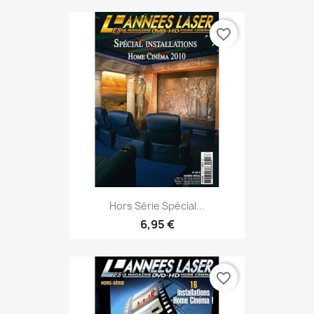
favorite_border
Hors Série Spécial...
6,95 €
favorite_border