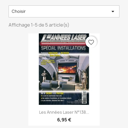

Choisir
Affichage 1-5 de 5 article(s)
favorite_border
Les Années Laser N°138...
6,95 €