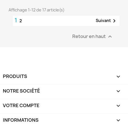
Affichage 1-12 de 17 article(s)
1

Suivant
2
Retour en haut

PRODUITS

NOTRE SOCIÉTÉ

VOTRE COMPTE

INFORMATIONS
keyboard_arrow_down