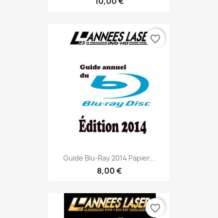
10,00 €
favorite_border
Guide Blu-Ray 2014 Papier...
8,00 €
favorite_border