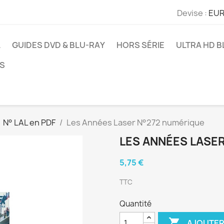
Devise :
EUR
L
GUIDES DVD & BLU-RAY
HORS SÉRIE
ULTRA HD B
S
N° LAL en PDF
Les Années Laser N°272 numérique
LES ANNÉES LASE
5,75 €
TTC
Quantité

AJOUTER