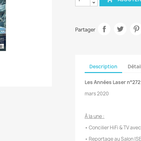
Partager
Description
Détai
Les Années Laser n°272
mars 2020
À la une :
• Concilier HiFi & TV ave
• Reportage au Salon IS