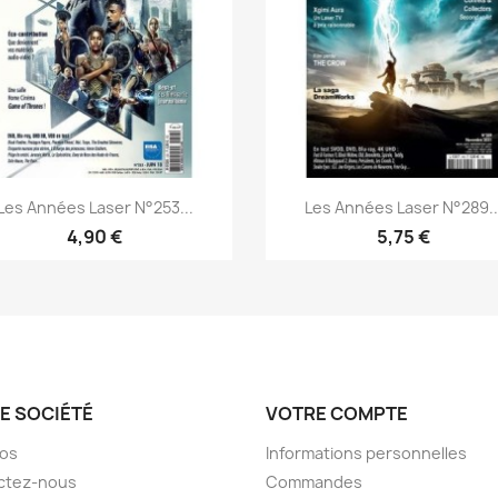
Aperçu rapide
Aperçu rapide


Les Années Laser N°253...
Les Années Laser N°289..
4,90 €
5,75 €
E SOCIÉTÉ
VOTRE COMPTE
pos
Informations personnelles
ctez-nous
Commandes