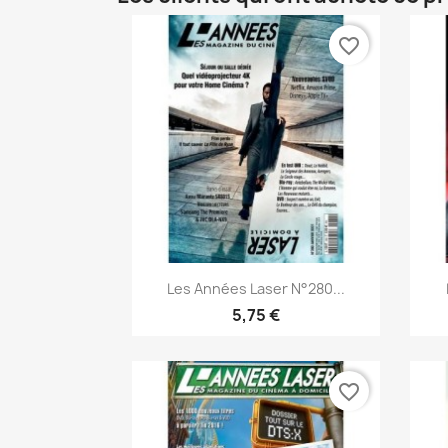
favorite_border
Aperçu rapide

Les Années Laser N°280...
5,75 €
favorite_border