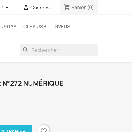
shopping_cart


Panier
(0)
 €
Connexion
LU-RAY
CLÉS USB
DIVERS
search
R N°272 NUMÉRIQUE
favorite_border
 AU PANIER