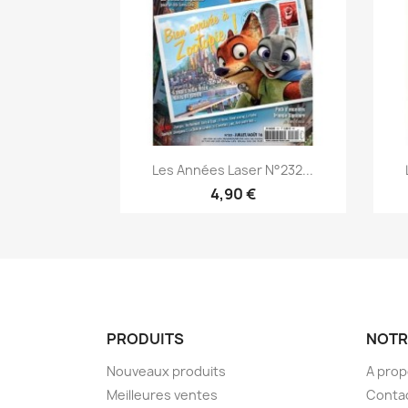
Aperçu rapide

Les Années Laser N°232...
4,90 €
PRODUITS
NOTR
Nouveaux produits
A pro
Meilleures ventes
Conta