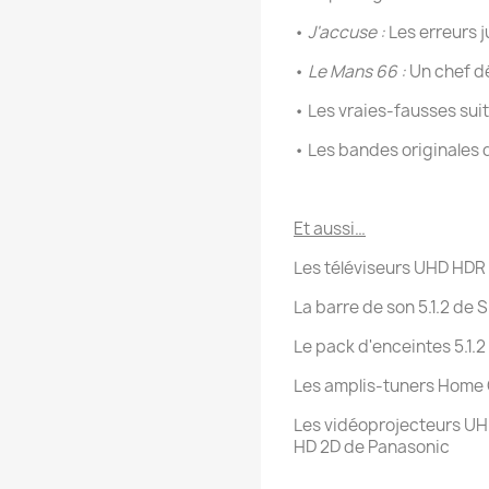
•
J'accuse :
Les erreurs j
•
Le Mans 66 :
Un chef dé
• Les vraies-fausses suit
• Les bandes originales 
Et aussi…
Les téléviseurs UHD HDR
La barre de son 5.1.2 de 
Le pack d'enceintes 5.1.
Les amplis-tuners Home 
Les vidéoprojecteurs UHD
HD 2D de Panasonic