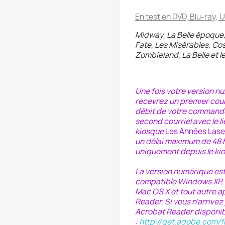
En test en DVD, Blu-ray, 
Midway, La Belle époque,
Fate, Les Misérables, Co
Zombieland, La Belle et l
Une fois votre version 
recevrez un premier courr
débit de votre commande
second courriel avec le l
kiosque
Les Années Lase
un délai maximum de 48 h 
uniquement depuis le ki
La version numérique es
compatible Windows XP, Vi
Mac OS X et tout autre a
Reader. Si vous n'arrivez
Acrobat Reader disponible
:
http://get.adobe.com/f