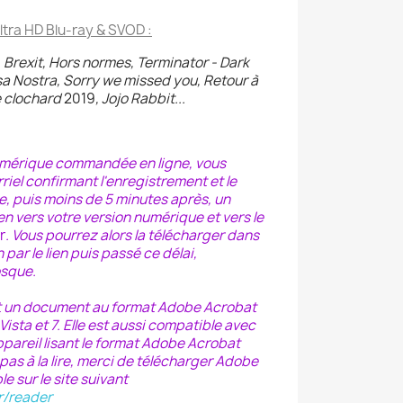
Ultra HD Blu-ray & SVOD :
 Brexit, Hors normes, Terminator - Dark
sa Nostra, Sorry we missed you, Retour à
e clochard
2019
, Jojo Rabbit...
numérique commandée en ligne, vous
iel confirmant l'enregistrement et le
, puis moins de 5 minutes après, un
ien vers votre version numérique et vers le
r
. Vous pourrez alors la télécharger dans
par le lien puis passé ce délai,
osque.
t un document au format Adobe Acrobat
sta et 7. Elle est aussi compatible avec
ppareil lisant le format Adobe Acrobat
 pas à la lire, merci de télécharger Adobe
 sur le site suivant
r/reader