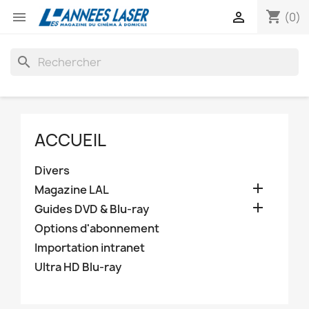
shopping_cart


(0)
search
ACCUEIL
Divers

Magazine LAL

Guides DVD & Blu-ray
Options d'abonnement
Importation intranet
Ultra HD Blu-ray