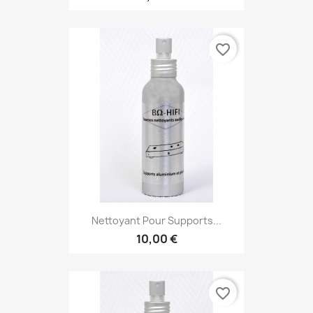
favorite_border
Nettoyant Pour Supports...
10,00 €
favorite_border