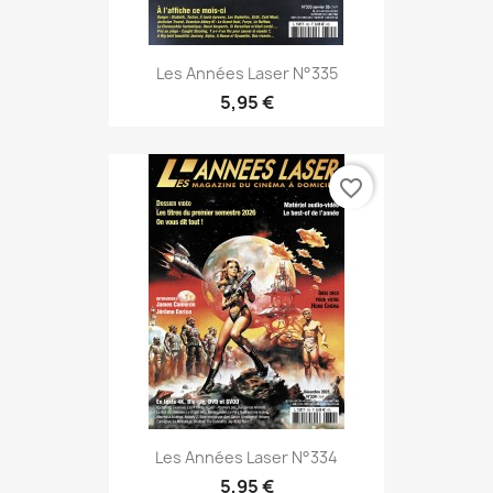
Les Années Laser N°335
5,95 €
favorite_border
Les Années Laser N°334
5,95 €