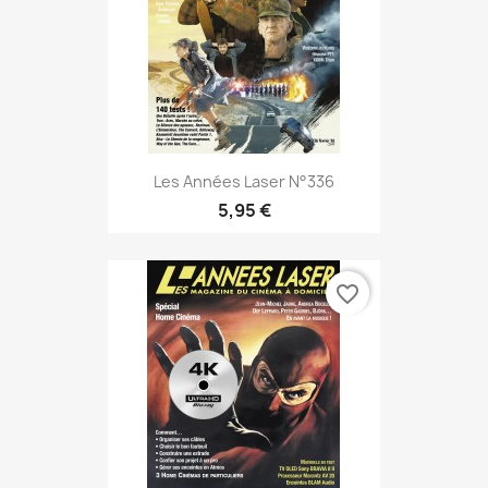
Les Années Laser N°336
5,95 €
favorite_border