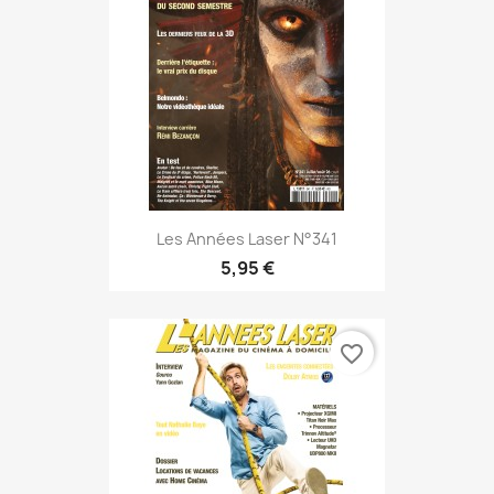
Les Années Laser N°341
5,95 €
favorite_border