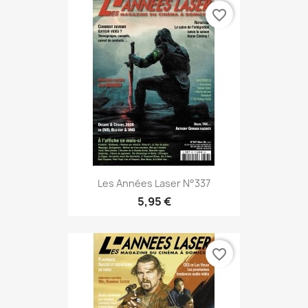
favorite_border
Les Années Laser N°337
5,95 €
favorite_border