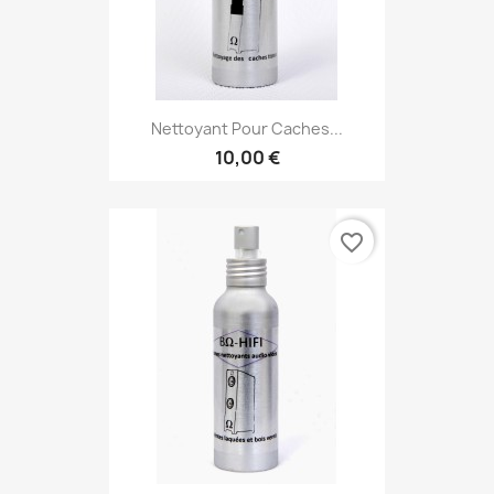
Nettoyant Pour Caches...
10,00 €
favorite_border