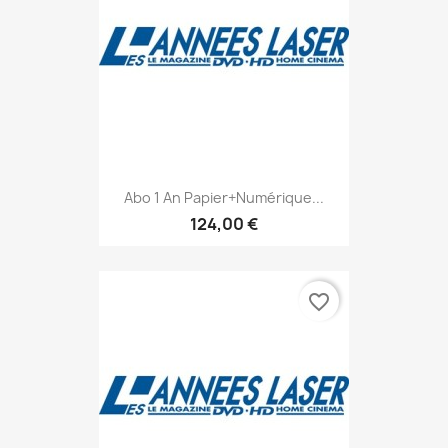
Abo 1 An Papier+numérique...
124,00 €
favorite_border