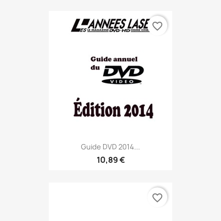
favorite_border
Guide DVD 2014...
10,89 €
favorite_border