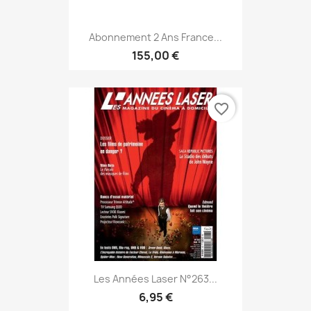
Abonnement 2 Ans France...
155,00 €
favorite_border
Les Années Laser N°263...
6,95 €