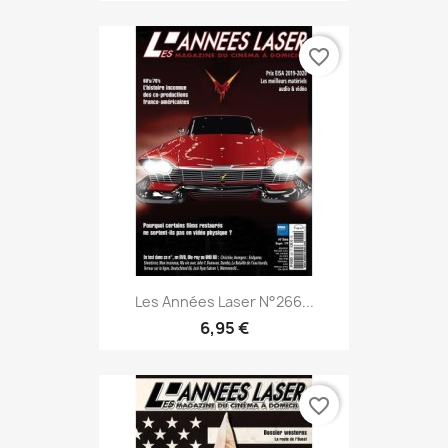
favorite_border
Les Années Laser N°266...
6,95 €
favorite_border