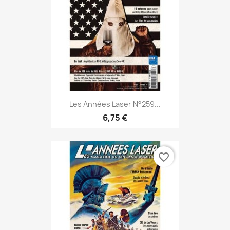
Les Années Laser N°259...
6,75 €
favorite_border