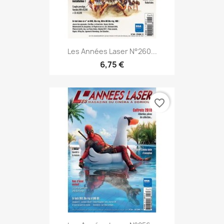
Les Années Laser N°260...
6,75 €
favorite_border