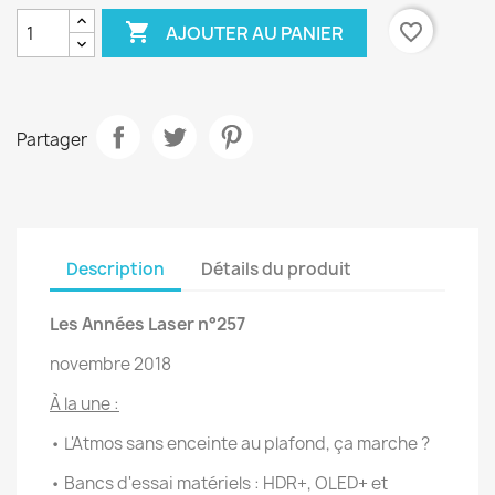

favorite_border
AJOUTER AU PANIER
Partager
Description
Détails du produit
Les Années Laser n°257
novembre 2018
À la une :
• L'Atmos sans enceinte au plafond, ça marche ?
• Bancs d'essai matériels : HDR+, OLED+ et