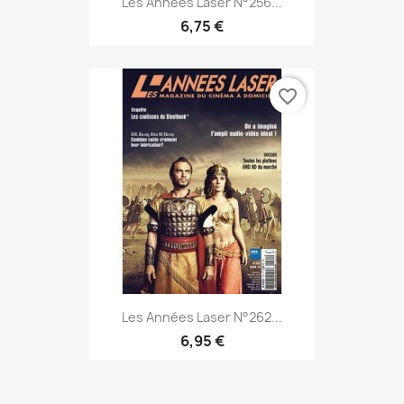
Les Années Laser N°256...
6,75 €
favorite_border
Les Années Laser N°262...
6,95 €