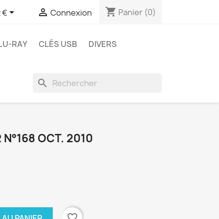
shopping_cart


Panier
(0)
 €
Connexion
LU-RAY
CLÉS USB
DIVERS
search
 N°168 OCT. 2010
favorite_border
 AU PANIER