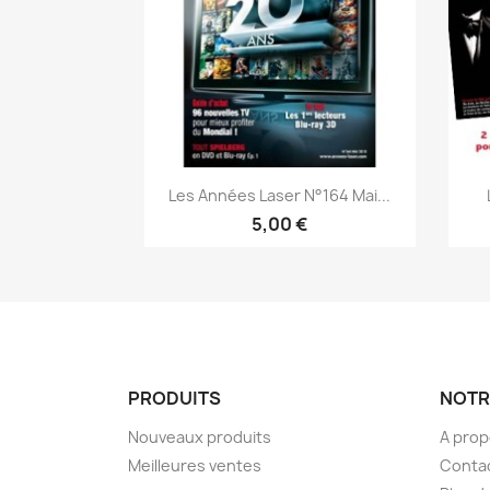
Aperçu rapide

Les Années Laser N°164 Mai...
5,00 €
PRODUITS
NOTR
Nouveaux produits
A pro
Meilleures ventes
Conta