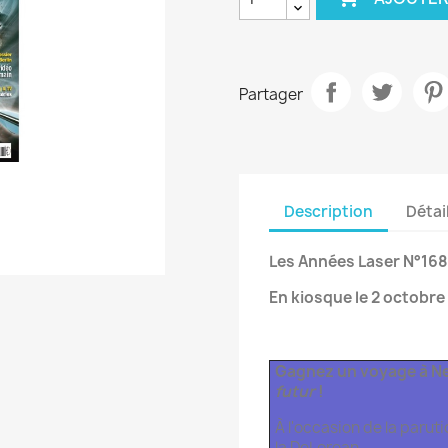
Partager
Description
Détai
Les Années Laser N°168
En kiosque le 2 octobre
Gagnez un voyage à Ne
futur
!
À l'occasion de la parut
la DeLorean…