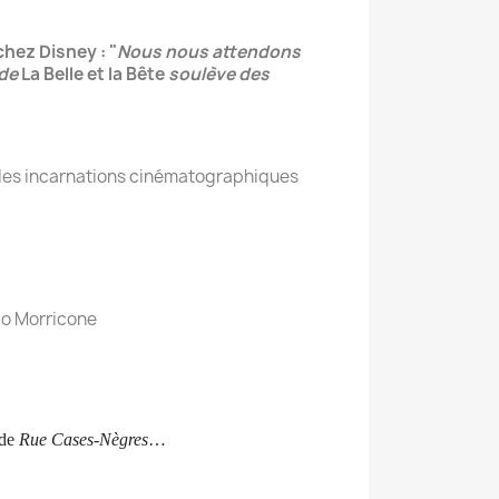
hez Disney : "
Nous nous attendons
 de
La Belle et la Bête
soulève des
 des incarnations cinématographiques
nio Morricone
 de
Rue Cases-Nègres
…