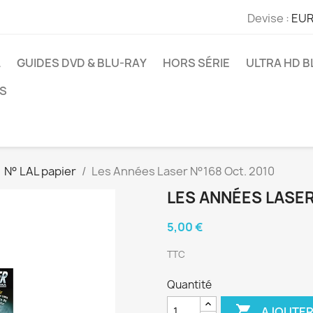
Devise :
EUR
L
GUIDES DVD & BLU-RAY
HORS SÉRIE
ULTRA HD B
S
N° LAL papier
Les Années Laser N°168 Oct. 2010
LES ANNÉES LASER
5,00 €
TTC
Quantité

AJOUTER