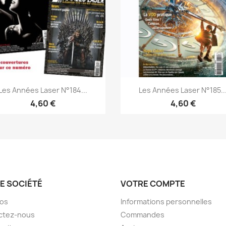
Aperçu rapide
Aperçu rapide


Les Années Laser N°184...
Les Années Laser N°185..
4,60 €
4,60 €
E SOCIÉTÉ
VOTRE COMPTE
pos
Informations personnelles
ctez-nous
Commandes