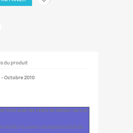
ls du produit
 – Octobre 2010
w York avec les stars de
Retour vers le
ion en Blu-ray avec une reproduction de