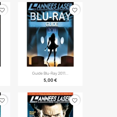
vorite_border
favorite_border
Aperçu rapide

Guide Blu-Ray 2011...
5,00 €
vorite_border
favorite_border