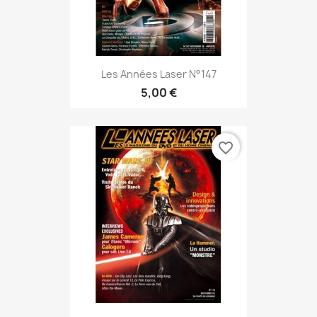
Les Années Laser N°147
5,00 €
favorite_border