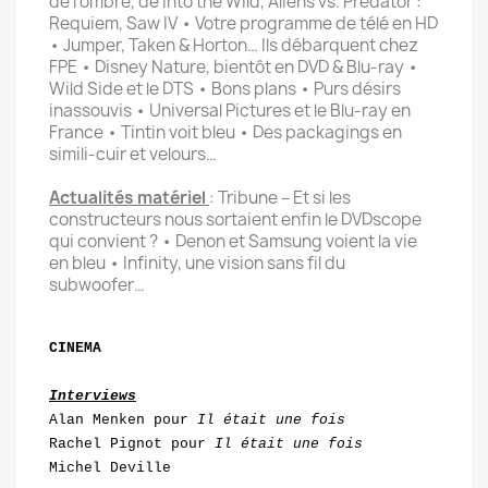
de l’ombre, de Into the Wild, Aliens vs. Predator :
Requiem, Saw IV • Votre programme de télé en HD
• Jumper, Taken & Horton… Ils débarquent chez
FPE • Disney Nature, bientôt en DVD & Blu-ray •
Wild Side et le DTS • Bons plans • Purs désirs
inassouvis • Universal Pictures et le Blu-ray en
France • Tintin voit bleu • Des packagings en
simili-cuir et velours…
Actualités matériel
: Tribune – Et si les
constructeurs nous sortaient enfin le DVDscope
qui convient ? • Denon et Samsung voient la vie
en bleu • Infinity, une vision sans fil du
subwoofer…
CINEMA
Interviews
Alan Menken pour
Il était une fois
Rachel Pignot pour
Il était une fois
Michel Deville