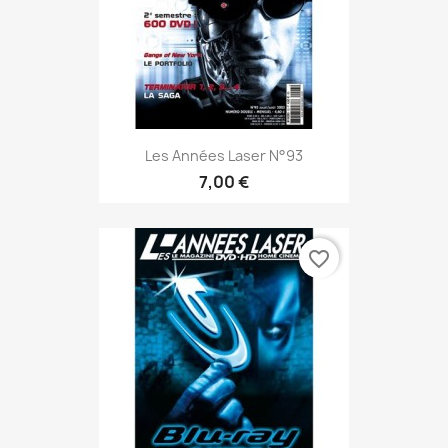
Les Années Laser N°93
7,00 €
favorite_border