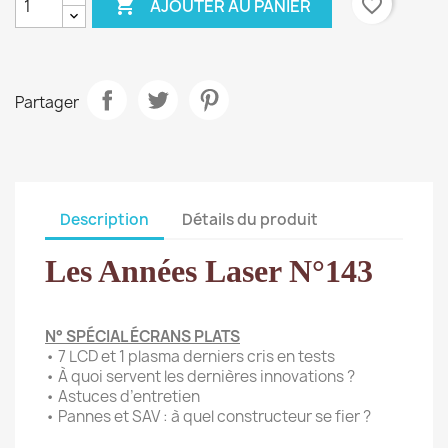

favorite_border
AJOUTER AU PANIER
Partager
Description
Détails du produit
Les Années Laser N°143
N° SPÉCIAL ÉCRANS PLATS
• 7 LCD et 1 plasma derniers cris en tests
• À quoi servent les dernières innovations ?
• Astuces d’entretien
• Pannes et SAV : à quel constructeur se fier ?