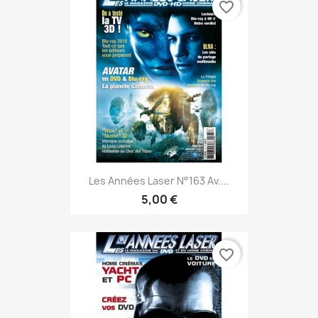
favorite_border
Les Années Laser N°163 Av....
5,00 €
favorite_border