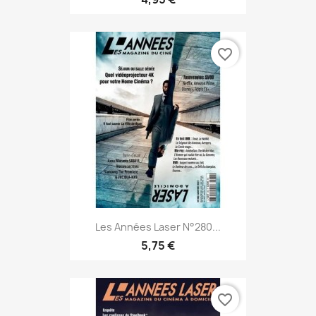
favorite_border
Les Années Laser N°280...
5,75 €
favorite_border