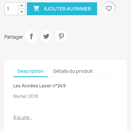

favorite_border
AJOUTER AU PANIER
Partager
Description
Détails du produit
Les Années Laser n°249
février 2018
À la une :