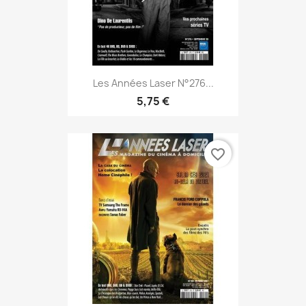
Les Années Laser N°276...
5,75 €
favorite_border