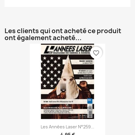
Les clients qui ont acheté ce produit
ont également acheté...
favorite_border
Les Années Laser N°259...
4,95 €