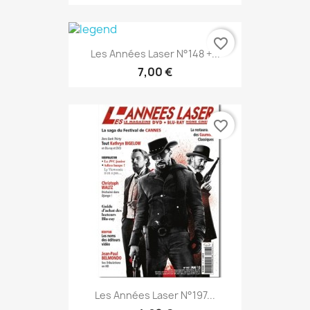
favorite_border
Les Années Laser N°148 +...
7,00 €
favorite_border
Les Années Laser N°197...