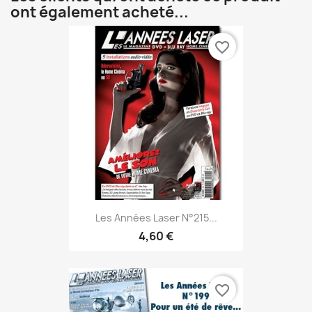
ont également acheté...
favorite_border
Les Années Laser N°215...
4,60 €
favorite_border