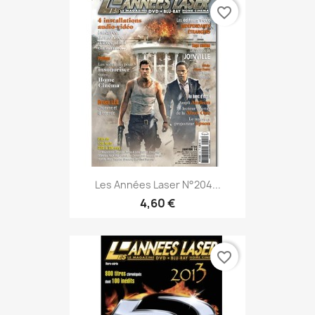
favorite_border
Les Années Laser N°204...
4,60 €
favorite_border