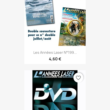
Les Années Laser N°199...
4,60 €
favorite_border