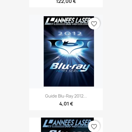
122,00 €
favorite_border
Guide Blu-Ray 2012...
4,01 €
favorite_border