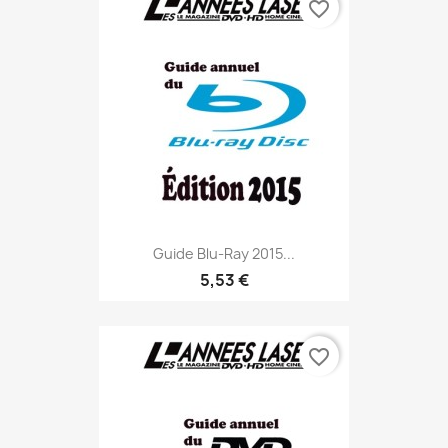
favorite_border
Guide Blu-Ray 2015...
5,53 €
favorite_border