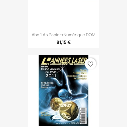
Abo 1 An Papier+numérique DOM
81,15 €
favorite_border