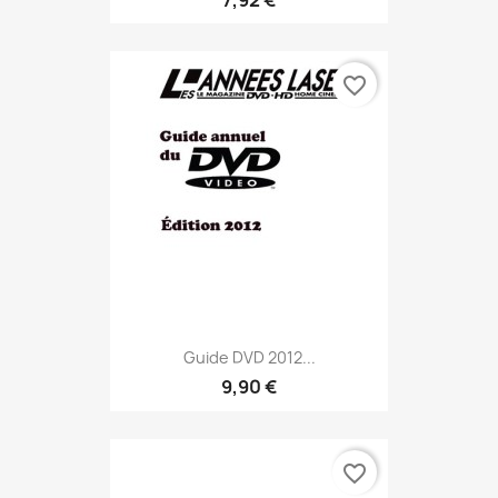
favorite_border
Guide DVD 2012...
9,90 €
favorite_border