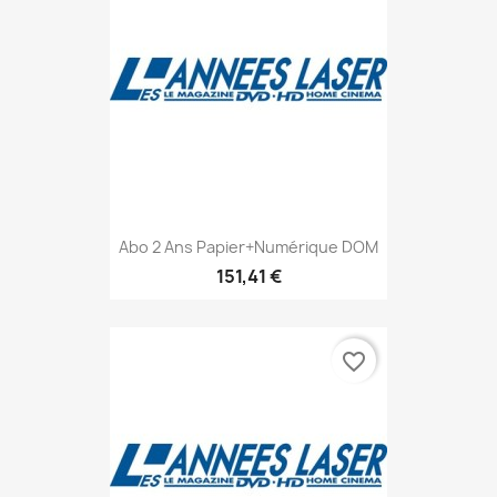
Abo 2 Ans Papier+numérique DOM
151,41 €
favorite_border